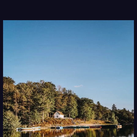
historia
En el corazón de Corrèze, valle
del Dordoña, nuestra finca abre
sus puertas para una
estancia
única
en una
naturaleza
excepcional.