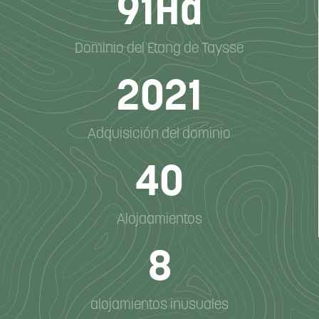
91
Ha
Dominio del Etang de Taysse
2021
Adquisición del dominio
40
Alojaamientos
8
alojamientos inusuales